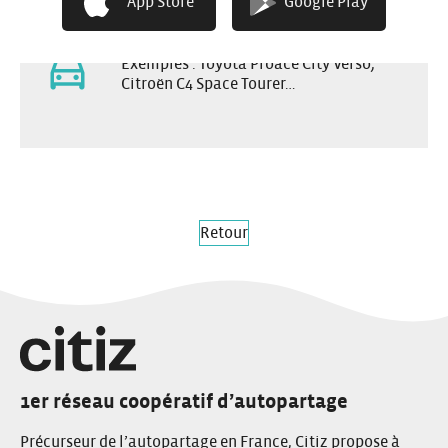
App Store
Google Play
Exemples : Toyota Proace City Verso,
Citroën C4 Space Tourer…
Retour
1er réseau coopératif d’autopartage
Précurseur de l’autopartage en France, Citiz propose à