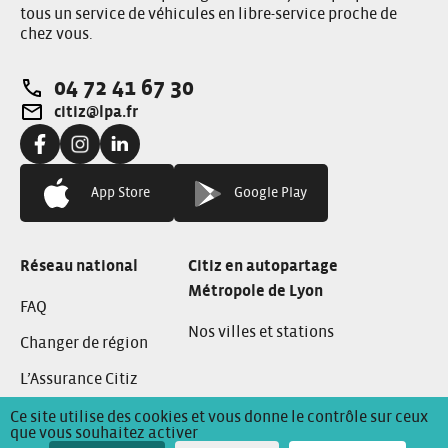
tous un service de véhicules en libre-service proche de
chez vous.
04 72 41 67 30
Téléphone:
citiz@lpa.fr
Adresse e-mail:
Facebook:
Instagram:
Linkedin:
App Store
Google Play
Réseau national
Citiz en autopartage
Métropole de Lyon
FAQ
Nos villes et stations
Changer de région
L’Assurance Citiz
Ce site utilise des cookies et vous donne le contrôle sur ceux
que vous souhaitez activer
Conditions Générales de Location
Mentions Légales