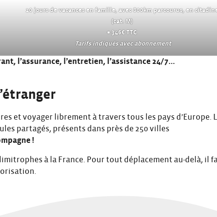
10 jours de vacances en famille, avec 800km parcourus, en citadin
(cat. M)
= 346€ TTC
Tarifs indiqués avec abonnement
urant, l’assurance, l’entretien, l’assistance 24/7…
l’étranger
ères et voyager librement à travers tous les pays d’Europe. 
les partagés, présents dans près de 250 villes
compagne !
 limitrophes à la France. Pour tout déplacement au-delà, il f
orisation.