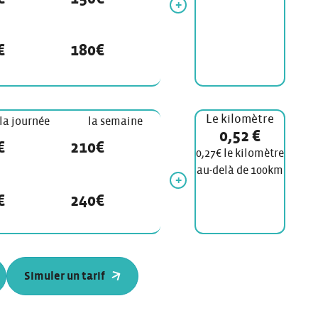
€
180€
Le kilomètre
la journée
la semaine
0,52 €
€
210€
0,27€ le kilomètre
au-delà de 100km
€
240€
Simuler un tarif