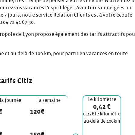
amille, il est temps de penser à votre véhicule. N’attendez 
ncez vos vacances l’esprit léger. Aventures enneigées ou
e 7 jours, notre service Relation Clients est à votre écoute
u 04 72 41 67 30.
étropole de Lyon propose également des tarifs attractifs pou
aine et au-delà de 100 km, pour partir en vacances en toute
tarifs Citiz
Le kilomètre
la journée
la semaine
0,42 €
€
120€
0,22€ le kilomètre
au-delà de 100km
€
150€