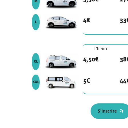
M
véhicule de modèle
4€
33
L
Les tarifs Citiz
l’heure
véhicule de modèle
4,50€
38
XL
véhicule de modèle
5€
44
XXL
S'inscrire