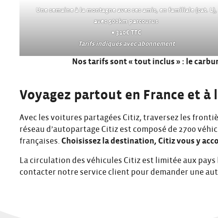
Une semaine à la montagne avec ses amis, en familiale (cat. L),
avec 500km parcourus
= 310€ TTC
Tarifs indiqués avec abonnement
Nos tarifs sont « tout inclus » : le carb
Voyagez partout en France et à 
Avec les voitures partagées Citiz, traversez les fronti
réseau d’autopartage Citiz est composé de 2700 véhicu
françaises.
Choisissez la destination, Citiz vous y ac
La circulation des véhicules Citiz est limitée aux pays
contacter notre service client pour demander une aut