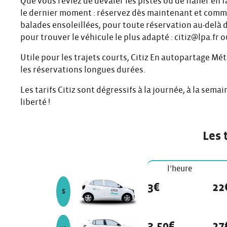
Que vous rêviez de dévaler les pistes ou de flâner en f
le dernier moment : réservez dès maintenant et comme
balades ensoleillées, pour toute réservation au-delà d
pour trouver le véhicule le plus adapté : citiz@lpa.fr o
Utile pour les trajets courts, Citiz En autopartage M
les réservations longues durées.
Les tarifs Citiz sont dégressifs à la journée, à la sem
liberté !
Les 
Les tarifs Citiz
l’heure
véhicule de modèle
3€
22
S
véhicule de modèle
3,50€
27